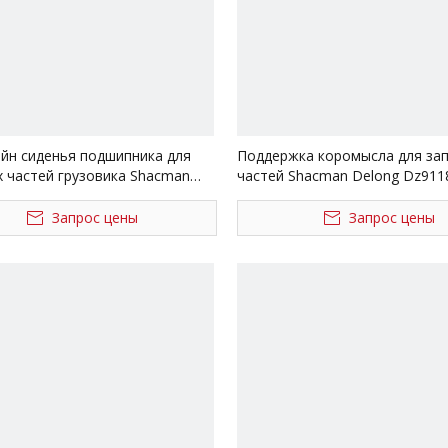
йн сиденья подшипника для
Поддержка коромысла для за
х частей грузовика Shacman
частей Shacman Delong Dz911
1.437226054/81.437226055
Запрос цены
Запрос цены