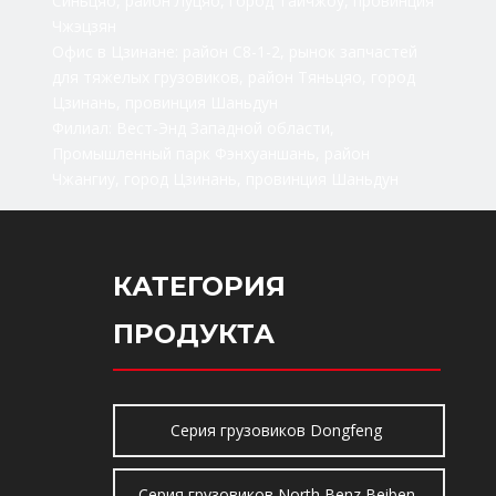
Синьцяо, район Луцяо, город Тайчжоу, провинция
Чжэцзян
Офис в Цзинане: район C8-1-2, рынок запчастей
для тяжелых грузовиков, район Тяньцяо, город
Цзинань, провинция Шаньдун
Филиал: Вест-Энд Западной области,
Промышленный парк Фэнхуаншань, район
Чжангиу, город Цзинань, провинция Шаньдун
КАТЕГОРИЯ
ПРОДУКТА
Серия грузовиков Dongfeng
Серия грузовиков North Benz Beiben