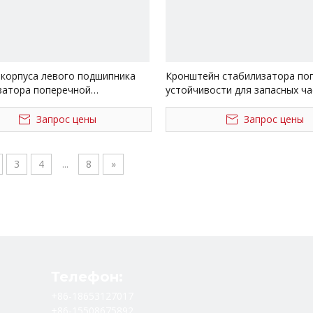
 корпуса левого подшипника
Кронштейн стабилизатора по
затора поперечной
устойчивости для запасных ча
ости для запасных частей для
Shacman Delong X3000 Dz9725
ков Shacman Delong X3000
Запрос цены
Запрос цены
0720
3
4
...
8
»
Телефон:
+86-18653127017
+86-15508675892