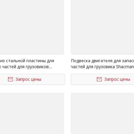
Другие серии грузовиков
 из стальной пластины для
Подвеска двигателя для запас
 частей для грузовиков
частей для грузовика Shacman
 Delong HD90129520037
Dz9112590151 Dz9112590152
Запрос цены
Запрос цены