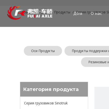
Вы здесь:
Дом
/
Продукты
/
Серия грузовиков 
Дом
О нас
Оси Продукты
Продукты поддержки 
Резиновые 
Категория продукта
Серия грузовиков Sinotruk