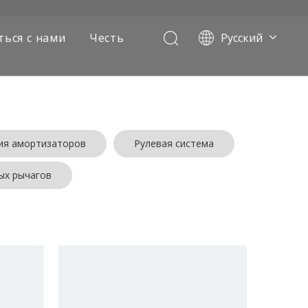
ться с нами
Честь
Pусский
Português
Français
العربية
Español
English
ия амортизаторов
Рулевая система
ых рычагов
х самосвалов