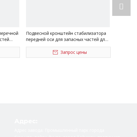
перечной
Подвесной кронштейн стабилизатора
стей
передней оси для запасных частей для
9680103
грузовиков Shacman Delong
Sz965000737
Запрос цены
Адрес:
Адрес завода: Промышленный парк города