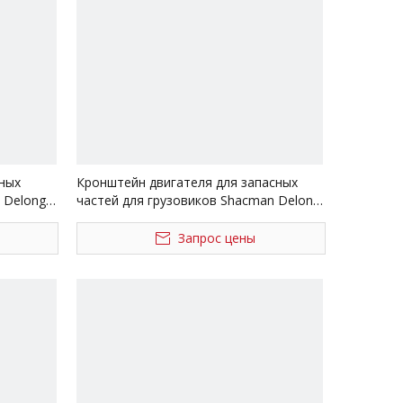
ных
Кронштейн двигателя для запасных
 Delong
частей для грузовиков Shacman Delong
Dz9114510031 Dz9114510032
Запрос цены