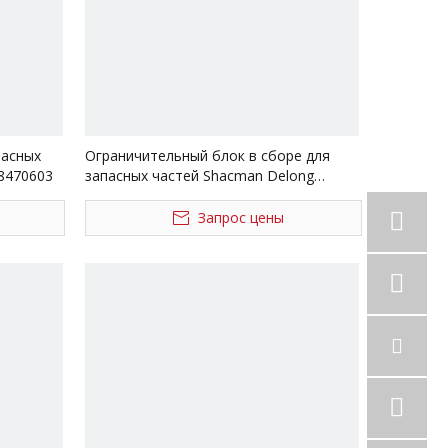
пасных
Ограничительный блок в сборе для
8470603
запасных частей Shacman Delong
Dz97259520418
Запрос цены