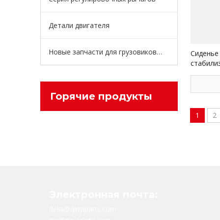
Детали двигателя
Новые запчасти для грузовиков энергии
Сиденье
стабили
устойчив
грузови
Sz96500
Горячие продукты
1
2
Электронная почта:
delia@qinyiparts.com