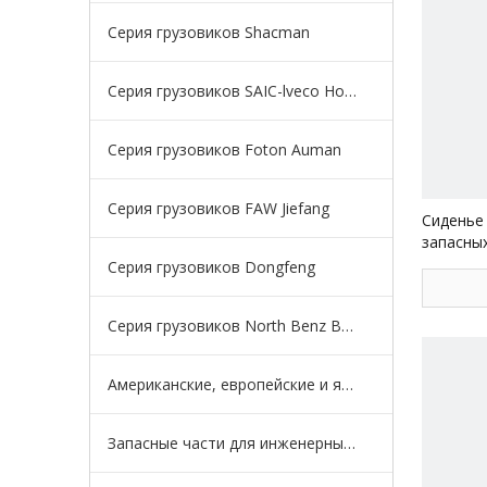
Серия грузовиков Shacman
Серия грузовиков SAIC-lveco Hongyan
Серия грузовиков Foton Auman
Серия грузовиков FAW Jiefang
Сиденье
запасных
Shacman
Серия грузовиков Dongfeng
Серия грузовиков North Benz Beiben
Американские, европейские и японские серии грузовиков
Запасные части для инженерных машин для карьерных самосвалов