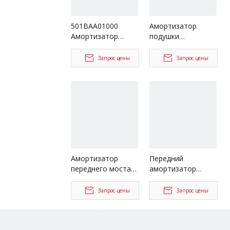
501BAA01000
Амортизатор
Амортизатор
подушки
боковой кабины
безопасности для
для деталей
запасных частей
Запрос цены
Запрос цены
грузовика DAYUN
61020126
грузовика SANY
Амортизатор
Передний
переднего моста
амортизатор
для запасных
кабины для
частей 54300-H050
запасных частей
Запрос цены
Запрос цены
грузовика JAC
86831Y4010
грузовика JAC