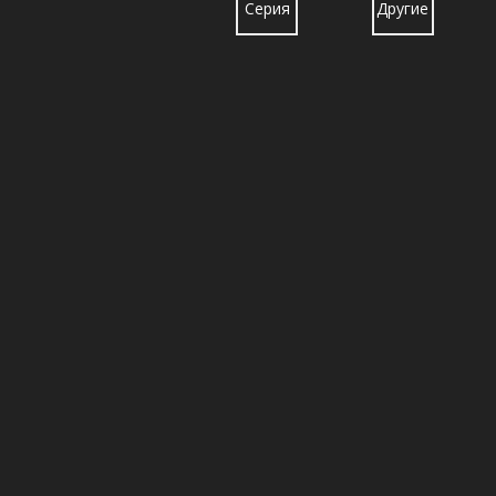
грузовиков
части
Серия
Другие
Beiben
lveco
японские
Foton
для
грузовиков
серии
Hongyan
серии
Auman
инженерных
FAW
грузовиков
грузовиков
машин
Jiefang
для
карьерных
самосвалов