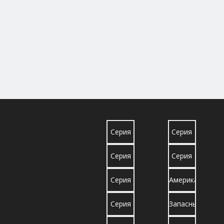
Серия
Серия
грузовиков
грузовиков
Серия
Серия
Sinotruk
Dongfeng
грузовиков
грузовиков
Серия
Американские,
Shacman
North
грузовиков
европейские
Серия
Запасные
Benz
SAIC-
и