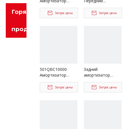
Амортизатор
Передний
подушки
амортизатор для
Горячие
безопасности для
деталей грузовика
Запрос цены
Запрос цены
деталей грузовика
DAYUN
DAYUN
продукты
501QBC10000
Задний
Амортизатор
амортизатор
задней подушки
501BAA02000 для
безопасности для
деталей грузовика
Запрос цены
Запрос цены
деталей грузовика
DAYUN
DAYUN