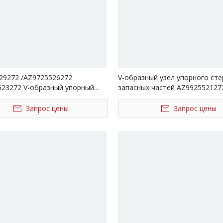
29272 /AZ9725526272
V-образный узел упорного ст
523272 V-образный упорный
запасных частей AZ992552127
 в сборе для запасных частей
грузовика Sinotruk HOWO
зовиков Sinotruk HOWO
Запрос цены
Запрос цены