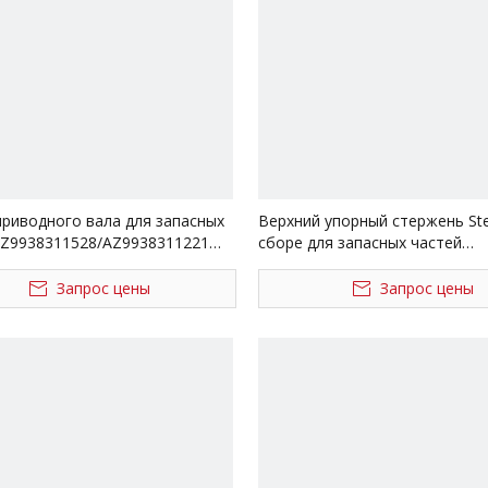
Другие серии грузовиков
приводного вала для запасных
Верхний упорный стержень Ste
AZ9938311528/AZ9938311221
сборе для запасных частей
а Sinotruk
AZ9631521175 грузовика Sinot
Запрос цены
Запрос цены