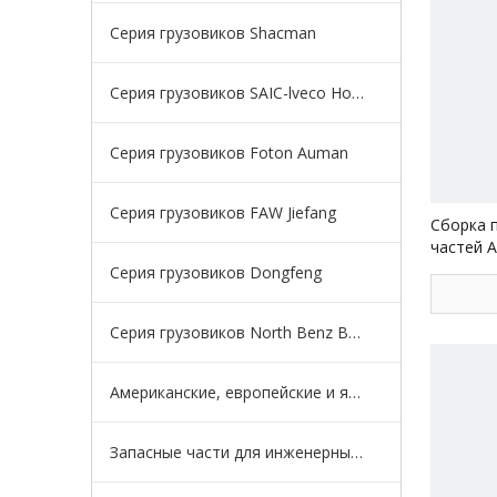
Серия грузовиков Shacman
Серия грузовиков SAIC-lveco Hongyan
Серия грузовиков Foton Auman
Серия грузовиков FAW Jiefang
Сборка 
частей 
грузовик
Серия грузовиков Dongfeng
Серия грузовиков North Benz Beiben
Американские, европейские и японские серии грузовиков
Запасные части для инженерных машин для карьерных самосвалов