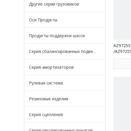
Другие серии грузовиков
Оси Продукты
Продукты поддержки шасси
AZ97255
Серия сбалансированных подвесок
/AZ9725
стержень
для гру
Серия амортизаторов
Рулевая система
Резиновые изделия
Серия сцепления
Серия регулировочных рычагов