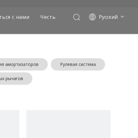
ться с нами
Честь
Pусский
Português
Français
العربية
Español
English
ия амортизаторов
Рулевая система
ых рычагов
х самосвалов