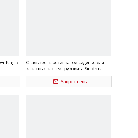
yr King в
Стальное пластинчатое сиденье для
запасных частей грузовика Sinotruk
ruk
HOWO WG9925525283/WG9925525285
Запрос цены