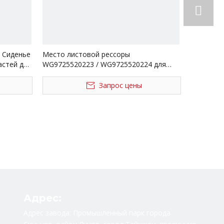
 Сиденье
Место листовой рессоры
астей для
WG9725520223 / WG9725520224 для
частей тележки Sinotruk Howo
Запрос цены
Адрес:
Адрес завода: Промышленный парк города