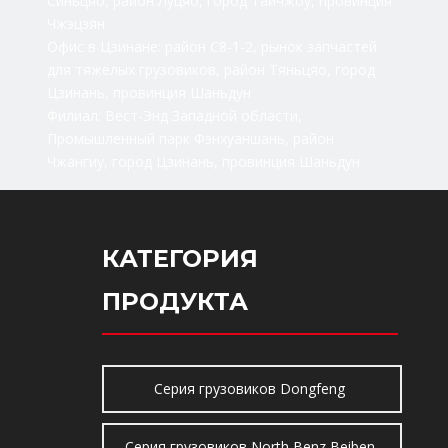
Синьцяо, район Луцяо, город Тайчжоу, провинция
Чжэцзян
Офис в Цзинане: район C8-1-2, рынок запчастей
для тяжелых грузовиков, район Тяньцяо, город
Цзинань, провинция Шаньдун
Филиал: Вест-Энд Западной области,
Промышленный парк Фэнхуаншань, район
Чжангиу, город Цзинань, провинция Шаньдун
КАТЕГОРИЯ
ПРОДУКТА
Серия грузовиков Dongfeng
Серия грузовиков North Benz Beiben