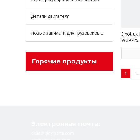
Детали двигателя
Новые запчасти для грузовиков энергии
Sinotruk
WG97255
стержня
Горячие продукты
1
2
Электронная почта:
delia@qinyiparts.com