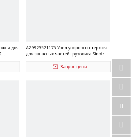
ержня для
AZ9925521175 Узел упорного стержня
2
для запасных частей грузовика Sinotruk
HOWO
Запрос цены