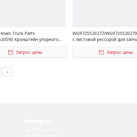
 Howo Truck Parts
WG9725520277/WG9725520279
20590 Кронштейн упорного
с листовой рессорой для запч
грузовиков Sinotruk Howo
Запрос цены
Запрос цены
»
Телефон:
+86-18653127017
+86-15508675892