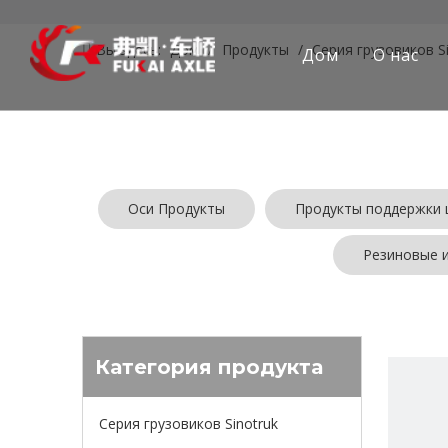
Вы здесь:
Дом
/
Продукты
/
Серия грузовиков S
Дом
О нас
Оси Продукты
Продукты поддержки 
Резиновые 
Категория продукта
Серия грузовиков Sinotruk