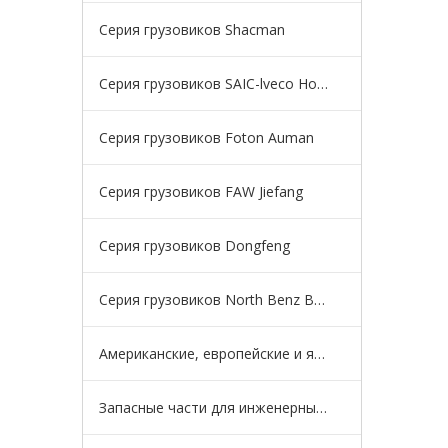
Серия грузовиков Shacman
Серия грузовиков SAIC-lveco Hongyan
Серия грузовиков Foton Auman
Серия грузовиков FAW Jiefang
Серия грузовиков Dongfeng
Серия грузовиков North Benz Beiben
Американские, европейские и японские серии грузовиков
Запасные части для инженерных машин для карьерных самосвалов