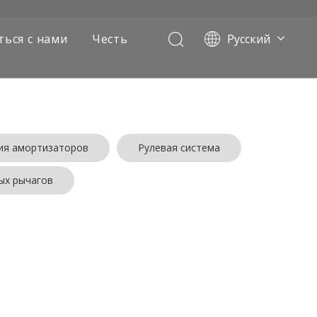
ться с нами
Честь
Pусский
Português
Français
العربية
Español
English
ия амортизаторов
Рулевая система
ых рычагов
х самосвалов