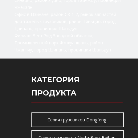
Синьцяо, район Луцяо, город Тайчжоу, провинция
Чжэцзян
Офис в Цзинане: район C8-1-2, рынок запчастей
для тяжелых грузовиков, район Тяньцяо, город
Цзинань, провинция Шаньдун
Филиал: Вест-Энд Западной области,
Промышленный парк Фэнхуаншань, район
Чжангиу, город Цзинань, провинция Шаньдун
КАТЕГОРИЯ
ПРОДУКТА
Серия грузовиков Dongfeng
Серия грузовиков North Benz Beiben