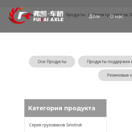
Вы здесь:
Дом
/
Продукты
/
Серия грузовиков 
Дом
О нас
Оси Продукты
Продукты поддержки 
Резиновые 
Товары не
Категория продукта
Серия грузовиков Sinotruk