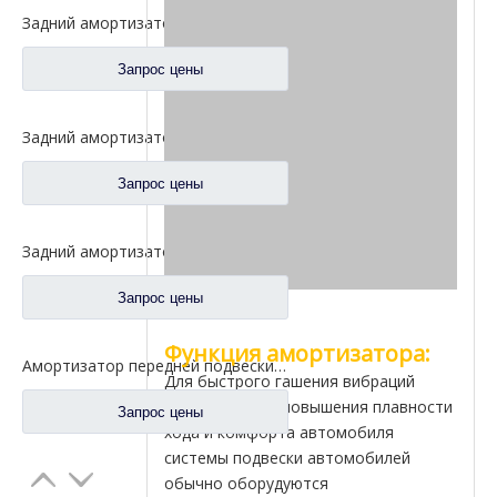
Задний амортизатор подушки безопасности для запасных частей 5001315-E18 грузовика FAW Jiefang Tian V
Запрос цены
Задний амортизатор подушки безопасности для запасных частей 5001315A1063-C00 грузовика FAW Jiefang Jh6
Запрос цены
Задний амортизатор подушки безопасности для запасных частей 5001320BA09 грузовика FAW Jiefang J6
Запрос цены
Функция амортизатора:
Амортизатор передней подвески для запасных частей 5001020-B85-C01 грузовика FAW Jiefang J6 J6p
Для быстрого гашения вибраций
рамы и кузова, повышения плавности
Запрос цены
хода и комфорта автомобиля
системы подвески автомобилей
обычно оборудуются