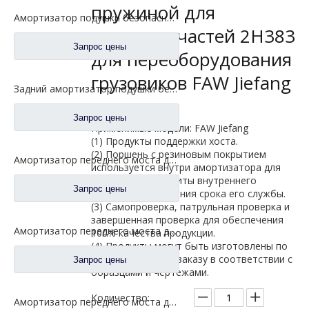
пружиной для
Амортизатор подушки безопасности передней подвески для запасных частей 5001025-E18 грузовика FAW Jiefang Tian V
запасных частей 2H383
Запрос цены
для переоборудования
грузовиков FAW Jiefang
Задний амортизатор подушки безопасности для запасных частей 5001020-CA01-B грузовика FAW Jiefang J6
Запрос цены
Применимые модели: FAW Jiefang
(1) Продукты поддержки хоста.
(2) Поршень с резиновым покрытием
Амортизатор переднего моста для запасных частей 2905010-DV450 грузовика FAW Jiefang Jh6
используется внутри амортизатора для
эффективной защиты внутреннего
Запрос цены
цилиндра и продления срока его службы.
(3) Самопроверка, патрульная проверка и
завершенная проверка для обеспечения
Амортизатор переднего моста для грузовика FAW Jiefang Tian V Han V, автозапчасти 2905010-D650
100% качества продукции.
(4) Продукты могут быть изготовлены по
индивидуальному заказу в соответствии с
Запрос цены
образцами и чертежами.
Количество:
Амортизатор переднего моста для запасных частей 2905010-1086/D грузовика FAW Jiefang Jh6 J6p