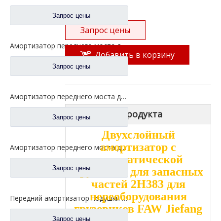
Запрос цены
Запрос цены
Амортизатор переднего моста для запасных частей 2905010-371 грузовика FAW Jiefang Aowei
Добавить в корзину
Запрос цены
Амортизатор переднего моста для запасных частей 2905010-13U грузовика FAW Jiefang J6
Описание продукта
Запрос цены
Двухслойный
амортизатор с
Амортизатор переднего моста для запасных частей 2905010-71A грузовика FAW Jiefang J6 J6p
пневматической
Запрос цены
пружиной для запасных
частей 2H383 для
переоборудования
Передний амортизатор подушки безопасности для запасных частей 5001025A1063-C00 грузовика FAW Jiefang Jh6
грузовиков FAW Jiefang
Запрос цены