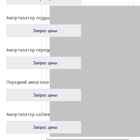
Амортизатор подушки безопасности передней подвески для запасных частей 5001025A2000-C00 грузовика FAW Jiefang J7
Запрос цены
Амортизатор передней подвески для запасных частей 5001020-A01 грузовика FAW Jiefang J6 J6p
Запрос цены
Передний амортизатор подушки безопасности для запасных частей 5001065-B85-C00 грузовика FAW Jiefang J6
Запрос цены
Амортизатор кабины для запасных частей 5001025-1063-C01 грузовика FAW Jiefang Jh6
Запрос цены