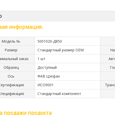
р
вая информация.
Модель №.
5001020-Д850
Размер
Стандартный размер OEM
На
имальный заказ
1 шт
Авт
Образец
Доступный
Гл
Ось
ФАВ Цзефан
Сертификация
ИСО9001
Транс
Спецификация
Стандартный компонент
а продажи продукта