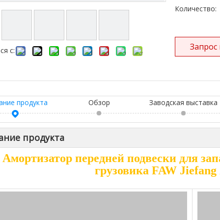
Другие серии грузовиков
Количество:
Запрос
ся с:
ание продукта
Обзор
Заводская выставка
ание продукта
Амортизатор передней подвески для зап
грузовика FAW Jiefang