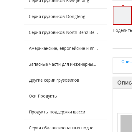
Серия грузовиков FAW Jiefang
Серия грузовиков Dongfeng
Поделить
Серия грузовиков North Benz Beiben
Американские, европейские и японские серии грузовиков
Опис
Запасные части для инженерных машин для карьерных самосвалов
Другие серии грузовиков
Опис
Оси Продукты
Продукты поддержки шасси
Серия сбалансированных подвесок