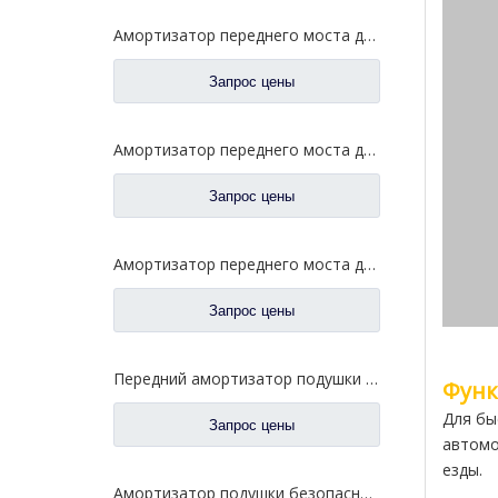
Амортизатор переднего моста для запасных частей 2905010-371 грузовика FAW Jiefang Aowei
Запрос цены
Амортизатор переднего моста для запасных частей 2905010-13U грузовика FAW Jiefang J6
Запрос цены
Амортизатор переднего моста для запасных частей 2905010-71A грузовика FAW Jiefang J6 J6p
Запрос цены
Передний амортизатор подушки безопасности для запасных частей 5001025A1063-C00 грузовика FAW Jiefang Jh6
Функ
Для бы
Запрос цены
автомо
езды.
Амортизатор подушки безопасности передней подвески для запасных частей 5001025A2000-C00 грузовика FAW Jiefang J7