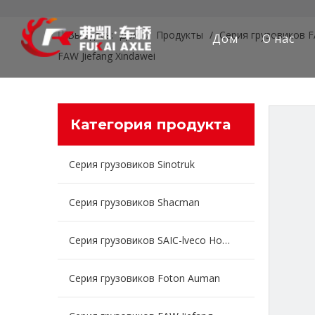
Вы здесь:
Дом
/
Продукты
/
Серия грузовиков F
Дом
О нас
FAW Jiefang Xindawei
Категория продукта
Серия грузовиков Sinotruk
Серия грузовиков Shacman
Серия грузовиков SAIC-lveco Hongyan
Серия грузовиков Foton Auman