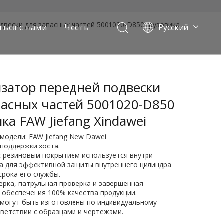
двески для запасных частей 5001020-D850 грузовика
ться с нами
Честь
Pусский
Português
Français
العربية
затор передней подвески
Español
English
пасных частей 5001020-D850
ика FAW Jiefang Xindawei
модели: FAW Jiefang New Dawei
 поддержки хоста.
с резиновым покрытием используется внутри
а для эффективной защиты внутреннего цилиндра
срока его службы.
ерка, патрульная проверка и завершенная
 обеспечения 100% качества продукции.
 могут быть изготовлены по индивидуальному
х самосвалов
тветствии с образцами и чертежами.