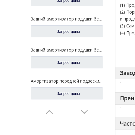
Запрос цены
(1) Пр
(2) По
Задний амортизатор подушки безопасности для запасных частей 5001315A1063-C00 грузовика FAW Jiefang Jh6
и прод
(3) Са
Запрос цены
(4) Пр
Задний амортизатор подушки безопасности для запасных частей 5001320BA09 грузовика FAW Jiefang J6
Запрос цены
Заво
Амортизатор передней подвески для запасных частей 5001020-B85-C01 грузовика FAW Jiefang J6 J6p
Запрос цены
Преи
Част