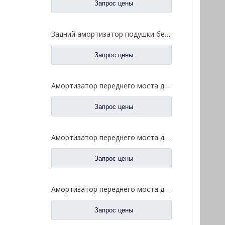
Запрос цены
Задний амортизатор подушки безопасности для запасных частей 5001020-CA01-B грузовика FAW Jiefang J6
Запрос цены
Амортизатор переднего моста для запасных частей 2905010-DV450 грузовика FAW Jiefang Jh6
Запрос цены
Амортизатор переднего моста для грузовика FAW Jiefang Tian V Han V, автозапчасти 2905010-D650
Запрос цены
Амортизатор переднего моста для запасных частей 2905010-1086/D грузовика FAW Jiefang Jh6 J6p
Запрос цены