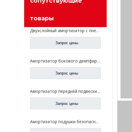
сопутствующие
товары
Двухслойный амортизатор с пневматической пружиной для запасных частей 2H383 для переоборудования грузовиков FAW Jiefang
Запрос цены
Амортизатор бокового демпфирования передней оси для запасных частей S3206010-383 грузовика FAW Jiefang
Запрос цены
Амортизатор передней подвески для запасных частей 5001020B242 грузовика FAW Jiefang Aowei
Запрос цены
Амортизатор подушки безопасности передней подвески для запасных частей 5001025-E18 грузовика FAW Jiefang Tian V