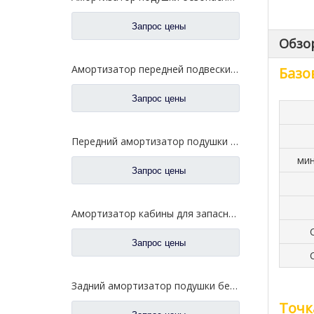
Запрос цены
Обзо
Амортизатор передней подвески для запасных частей 5001020-A01 грузовика FAW Jiefang J6 J6p
Базо
Запрос цены
Передний амортизатор подушки безопасности для запасных частей 5001065-B85-C00 грузовика FAW Jiefang J6
мин
Запрос цены
Амортизатор кабины для запасных частей 5001025-1063-C01 грузовика FAW Jiefang Jh6
Запрос цены
Задний амортизатор подушки безопасности для запасных частей 5001315-E18 грузовика FAW Jiefang Tian V
Точк