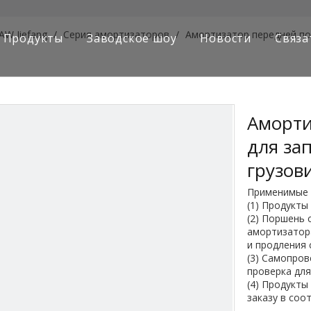
AW Jiefang
/
Серия амортизаторов
/
Амортизатор передней по
Продукты
Заводское шоу
Новости
Связа
Серия грузовиков Sinotruk
Серия грузовиков Shacman
Аморти
Серия грузовиков SAIC-lveco Hongyan
для за
Серия грузовиков Foton Auman
грузов
Применимые 
Серия грузовиков FAW Jiefang
(1) Продукты
(2) Поршень 
Серия грузовиков Dongfeng
амортизатор
и продления 
Европейские и японские серии грузовиков
(3) Самопров
проверка для
(4) Продукты
Запасные части для инженерных машин для карьерны
заказу в соо