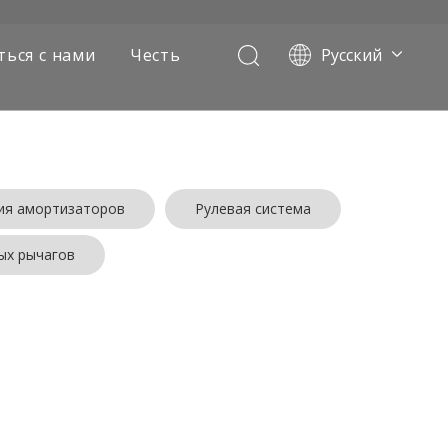
ться с нами
Честь
Pусский
Português
Français
العربية
Español
English
ия амортизаторов
Рулевая система
ых рычагов
 и мы делаем все возможное, чтобы
чество нашего
Китайский амортизатор передней
орошей репутацией во многих странах.
Шаньдун
х самосвалов
айн и практические характеристики и
 о
Китайский амортизатор передней подвески.
,