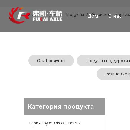
Вы здесь:
Дом
/
Продукты
/
Китайский амортиз
Дом
О нас
Оси Продукты
Продукты поддержки 
Резиновые 
Для
Кита
Категория продукта
максимиз
подвески.
Циньи
Ки
Серия грузовиков Sinotruk
конкурен