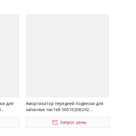
ки для
Амортизатор передней подвески для
0
запасных частей 5001020B242
грузовика FAW Jiefang Aowei
Запрос цены