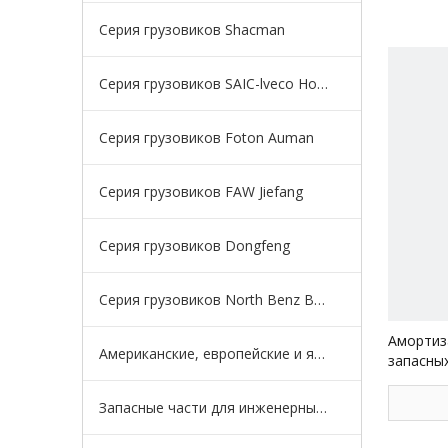
пожалуйс
Серия грузовиков Shacman
Серия грузовиков SAIC-lveco Hongyan
Серия грузовиков Foton Auman
Серия грузовиков FAW Jiefang
Серия грузовиков Dongfeng
Серия грузовиков North Benz Beiben
Амортиз
Американские, европейские и японские серии грузовиков
запасны
грузовик
Запасные части для инженерных машин для карьерных самосвалов