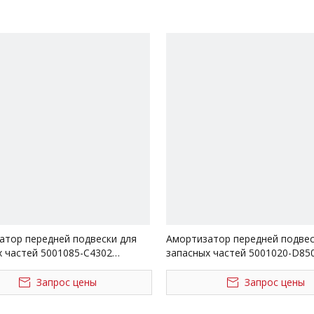
Другие серии грузовиков
та, обращайтесь к нам.
атор передней подвески для
Амортизатор передней подвес
х частей 5001085-C4302
запасных частей 5001020-D85
а Dongfeng Kinland
грузовика FAW Jiefang Xindawei
Запрос цены
Запрос цены