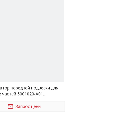
атор передней подвески для
х частей 5001020-A01
а FAW Jiefang J6 J6p
Запрос цены