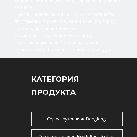
Синьцяо, район Луцяо, город Тайчжоу, провинция
Чжэцзян
Офис в Цзинане: район C8-1-2, рынок запчастей
для тяжелых грузовиков, район Тяньцяо, город
Цзинань, провинция Шаньдун
Филиал: Вест-Энд Западной области,
Промышленный парк Фэнхуаншань, район
Чжангиу, город Цзинань, провинция Шаньдун
КАТЕГОРИЯ
ПРОДУКТА
Серия грузовиков Dongfeng
Серия грузовиков North Benz Beiben